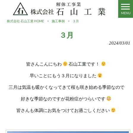
MENU
株式会社 石山工業 HOME
>
施工事例
>
３月
３月
2024/03/01
皆さんこんにちわ
石山工業です！
早いことにもう３月になりました
三月は気温も暖かくなってきて桜も咲き始める季節なので
好きな季節なのですが花粉症がつらいです
皆さんも体調にお気をつけてお過ごしください